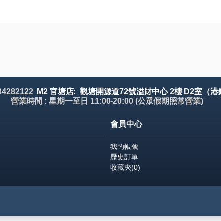
 34282122
M2 官塘店: 觀塘開源道72號溢財中心 2樓 D2室（港
營業時間 : 星期一至日 11:00-20:00 (公眾假期照常營業)
會員中心
我的帳號
歷史訂單
收藏夾(
0
)