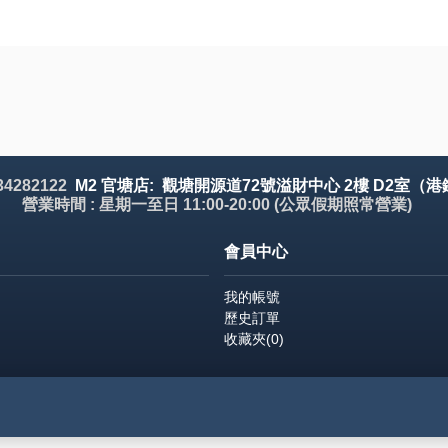
 34282122
M2 官塘店: 觀塘開源道72號溢財中心 2樓 D2室（港
營業時間 : 星期一至日 11:00-20:00 (公眾假期照常營業)
會員中心
我的帳號
歷史訂單
收藏夾(
0
)