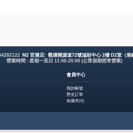
 34282122
M2 官塘店: 觀塘開源道72號溢財中心 2樓 D2室（港
營業時間 : 星期一至日 11:00-20:00 (公眾假期照常營業)
會員中心
我的帳號
歷史訂單
收藏夾(
0
)