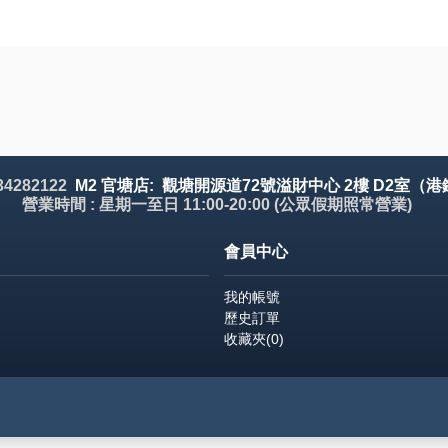
 34282122
M2 官塘店: 觀塘開源道72號溢財中心 2樓 D2室（港
營業時間 : 星期一至日 11:00-20:00 (公眾假期照常營業)
會員中心
我的帳號
歷史訂單
收藏夾(
0
)