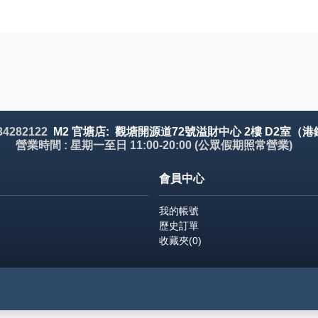
 34282122
M2 官塘店: 觀塘開源道72號溢財中心 2樓 D2室（港
營業時間 : 星期一至日 11:00-20:00 (公眾假期照常營業)
會員中心
我的帳號
歷史訂單
收藏夾(
0
)