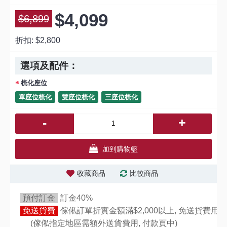
$4,099
$6,899
折扣:
$2,800
選項及配件：
梳化座位
單座位梳化
雙座位梳化
三座位梳化
-
+
加到購物籃
收藏商品
比較商品
預付訂金
訂金40%
免送貨費
傢俬訂單折實金額滿$2,000以上, 免送貨費用,
(傢俬指定地區需額外送貨費用,
付款頁中)