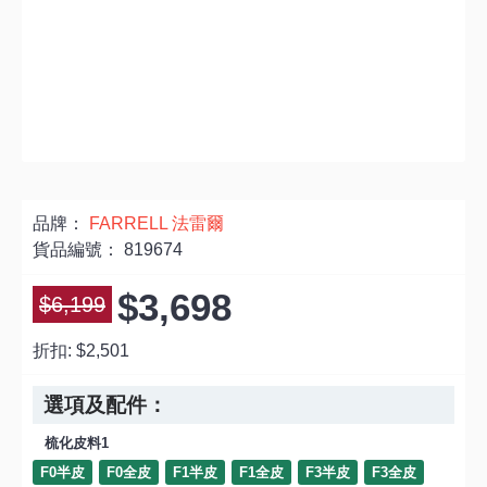
品牌：
FARRELL 法雷爾
貨品編號：
819674
$3,698
$6,199
折扣:
$2,501
選項及配件：
梳化皮料1
F0半皮
F0全皮
F1半皮
F1全皮
F3半皮
F3全皮