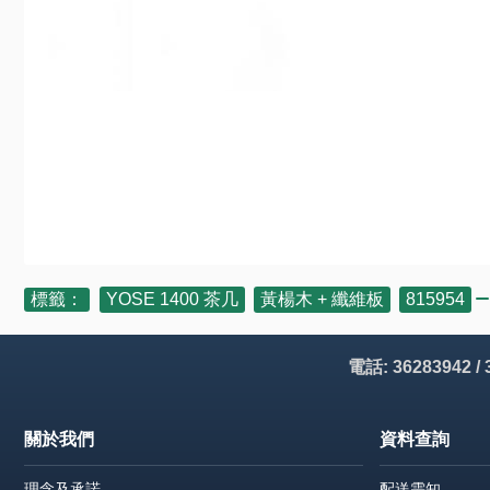
標籤：
YOSE 1400 茶几
,
黃楊木 + 纖維板
,
815954
電話: 36283942 /
關於我們
資料查詢
理念及承諾
配送需知