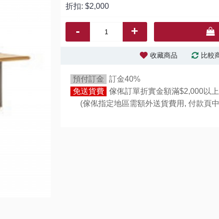
折扣:
$2,000
-
+
收藏商品
比較
預付訂金
訂金40%
免送貨費
傢俬訂單折實金額滿$2,000以上
(傢俬指定地區需額外送貨費用,
付款頁中