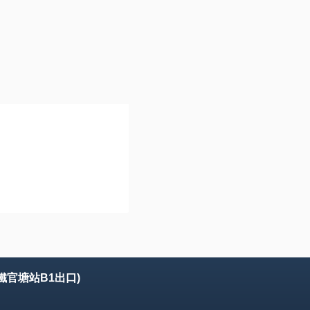
鐵官塘站B1出口)