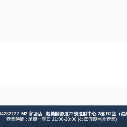
 34282122
M2 官塘店: 觀塘開源道72號溢財中心 2樓 D2室（港
營業時間 : 星期一至日 11:00-20:00 (公眾假期照常營業)