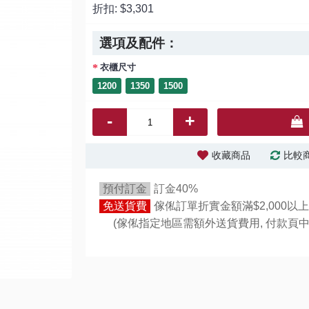
折扣:
$3,301
選項及配件：
衣櫃尺寸
1200
1350
1500
-
+
收藏商品
比較
預付訂金
訂金40%
免送貨費
傢俬訂單折實金額滿$2,000以上
(傢俬指定地區需額外送貨費用,
付款頁中