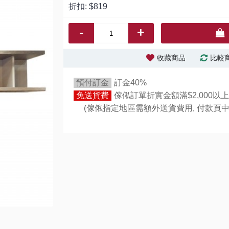
折扣:
$819
-
+
收藏商品
比較
預付訂金
訂金40%
免送貨費
傢俬訂單折實金額滿$2,000以上
(傢俬指定地區需額外送貨費用,
付款頁中