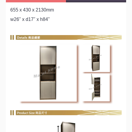
655 x 430 x 2130mm
w26" x d17" x h84"