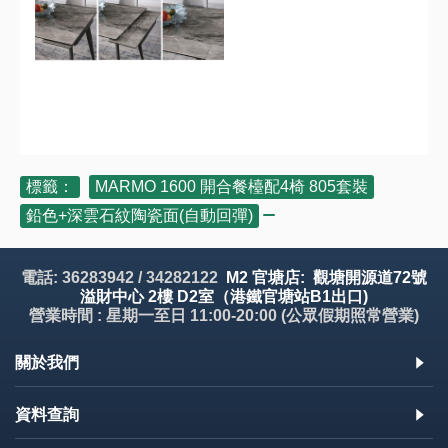
標籤：
MARMO 1600 開合餐檯配4椅 805套裝
,
鉛色+深雲石紋陶瓷面(自動回彈)
電話: 36283942 / 34282122
M2 官塘店: 觀塘開源道72號
溢財中心 2樓 D2室（港鐵官塘站B1出口)
營業時間 : 星期一至日 11:00-20:00 (公眾假期照常營業)
關於我們
資料查詢