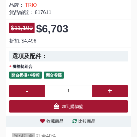
品牌：
TRIO
貨品編號：
817611
$6,703
$11,199
折扣:
$4,496
選項及配件：
餐檯椅組合
開合餐檯+4餐椅
開合餐檯
-
+
加到購物籃
收藏商品
比較商品
預付訂金
訂金40%