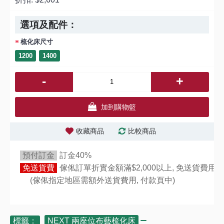
選項及配件：
梳化床尺寸
1200
1400
-
+
加到購物籃
收藏商品
比較商品
預付訂金
訂金40%
免送貨費
傢俬訂單折實金額滿$2,000以上, 免送貨費用,
(傢俬指定地區需額外送貨費用,
付款頁中)
標籤：
NEXT 兩座位布藝梳化床