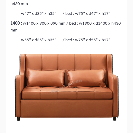
h430 mm
w47" x d35" x h35" / bed : w75" x d47" x h17"
1400 :
w1400 x 900 x 890 mm / bed : w1900 x d1400 x h430
mm
w55" x d35" x h35" / bed : w75" x d55" x h17"