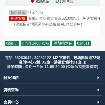
收藏商品
比較商品
預付訂金
訂金40%
免送貨費
傢俬訂單折實金額滿$2,000以上, 免送貨費用,
(傢俬指定地區需額外送貨費用,
付款頁中)
標籤：
FINN 1400 衣柜
,
深胡桃木色
,
814611
電話: 36283942 / 34282122
M2 官塘店: 觀塘開源道72號
溢財中心 2樓 D2室（港鐵官塘站B1出口)
營業時間 : 星期一至日 11:00-20:00 (公眾假期照常營業)
關於我們
資料查詢
會員中心