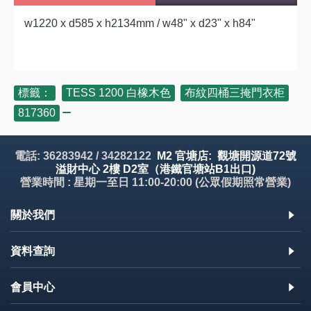
w1220 x d585 x h2134mm / w48" x d23" x h84"
標籤：
TESS 1200 白橡木色
,
布紋四桶三掩門衣柜
,
817360
電話: 36283942 / 34282122
M2 官塘店: 觀塘開源道72號
溢財中心 2樓 D2室（港鐵官塘站B1出口)
營業時間 : 星期一至日 11:00-20:00 (公眾假期照常營業)
關於我們
資料查詢
會員中心