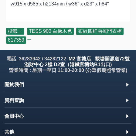
w915 x d585 x h2134mm / w36" x d23" x h84"
標籤：
TESS 900 白橡木色
,
布紋四桶兩掩門衣柜
,
817359
電話: 36283942 / 34282122
M2 官塘店: 觀塘開源道72號
溢財中心 2樓 D2室（港鐵官塘站B1出口)
營業時間 : 星期一至日 11:00-20:00 (公眾假期照常營業)
關於我們
資料查詢
會員中心
其他