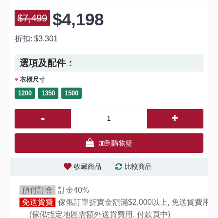
$4,198
$7,499
折扣:
$3,301
選項及配件：
衣櫃尺寸
1200
1350
1500
-
+
加到購物籃
收藏商品
比較商品
預付訂金
訂金40%
免送貨費
傢俬訂單折實金額滿$2,000以上, 免送貨費用,
(傢俬指定地區需額外送貨費用,
付款頁中)