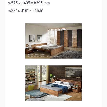
w575 x d405 x h395 mm
w23" x d16" x h15.5"