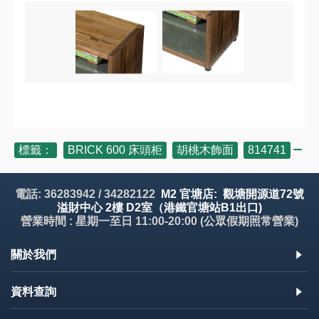
標籤：
BRICK 600 床頭柜
,
胡桃木飾面
,
814741
電話: 36283942 / 34282122
M2 官塘店: 觀塘開源道72號
溢財中心 2樓 D2室（港鐵官塘站B1出口)
營業時間 : 星期一至日 11:00-20:00 (公眾假期照常營業)
關於我們
資料查詢