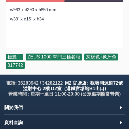
w963 x d390 x h850 mm
w38" x d15" x h34"
標籤：
ZEUS 1000 單門三桶餐柜
,
灰橡色+象牙色
,
817742
電話: 36283942 / 34282122
M2 官塘店: 觀塘開源道72號
溢財中心 2樓 D2室（港鐵官塘站B1出口)
營業時間 : 星期一至日 11:00-20:00 (公眾假期照常營業)
關於我們
資料查詢