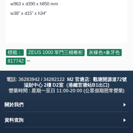
w963 x d390 x h850 mm
w38" x d15" x h34"
標籤：
ZEUS 1000 單門三桶餐柜
,
灰橡色+象牙色
,
817742
電話: 36283942 / 34282122
M2 官塘店: 觀塘開源道72號
溢財中心 2樓 D2室（港鐵官塘站B1出口)
營業時間 : 星期一至日 11:00-20:00 (公眾假期照常營業)
關於我們
資料查詢