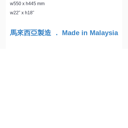
w550 x h445 mm
w22" x h18"
馬來西亞製造 ． Made in Malaysia
標籤：
KIMI HIGH 茶几
,
橡木色+黑色
,
810949
電話: 36283942 / 34282122
M2 官塘店: 觀塘開源道72號
溢財中心 2樓 D2室（港鐵官塘站B1出口)
營業時間 : 星期一至日 11:00-20:00 (公眾假期照常營業)
關於我們