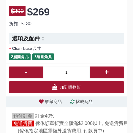
$269
$399
折扣:
$130
選項及配件：
Chair base 尺寸
2層圓角几
3層圓角几
-
+
加到購物籃
收藏商品
比較商品
預付訂金
訂金40%
免送貨費
傢俬訂單折實金額滿$2,000以上, 免送貨費用,
(傢俬指定地區需額外送貨費用,
付款頁中)