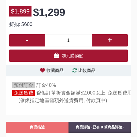
$1,299
$1,899
折扣:
$600
-
+
加到購物籃
收藏商品
比較商品
預付訂金
訂金40%
免送貨費
傢俬訂單折實金額滿$2,000以上, 免送貨費用,
(傢俬指定地區需額外送貨費用,
付款頁中)
商品描述
商品評論 (已有 0 筆商品評論)