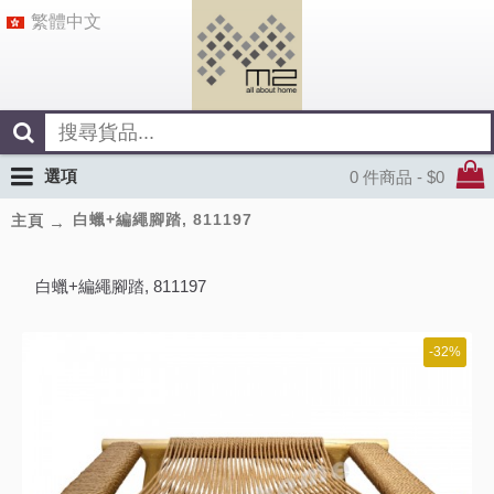
繁體中文
選項
0 件商品 - $0
白蠟+編繩腳踏, 811197
主頁
白蠟+編繩腳踏, 811197
-32%