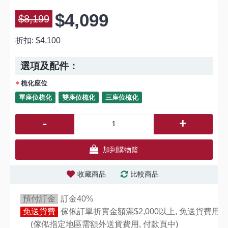
$4,099
$8,199
折扣:
$4,100
選項及配件：
梳化座位
單座位梳化
雙座位梳化
三座位梳化
-
+
加到購物籃
收藏商品
比較商品
預付訂金
訂金40%
免送貨費
傢俬訂單折實金額滿$2,000以上, 免送貨費用,
(傢俬指定地區需額外送貨費用,
付款頁中)