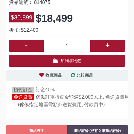
貨品編號：
814875
$18,499
$30,899
折扣:
$12,400
-
+
加到購物籃
收藏商品
比較商品
預付訂金
訂金40%
免送貨費
傢俬訂單折實金額滿$2,000以上, 免送貨費用,
(傢俬指定地區需額外送貨費用,
付款頁中)
商品描述
商品評論 (已有 0 筆商品評論)