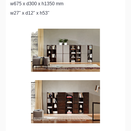
w675 x d300 x h1350 mm
w27" x d12" x h53"