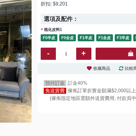
折扣:
$9,201
選項及配件：
梳化皮料1
F0半皮
F0全皮
F1半皮
F1全皮
F3半皮
-
+
收藏商品
比較
預付訂金
訂金40%
免送貨費
傢俬訂單折實金額滿$2,000以上
(傢俬指定地區需額外送貨費用,
付款頁中