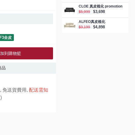
CLOE 真皮梳化 promotion
$3,698
$5,999
ALFEO真皮梳化
$4,898
$9,199
F3全皮
加到購物籃
商品
, 免送貨費用,
配送需知
)