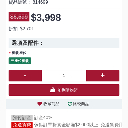
貨品編號：
814699
$3,998
$6,699
折扣:
$2,701
選項及配件：
梳化座位
三座位梳化
-
+
加到購物籃
收藏商品
比較商品
預付訂金
訂金40%
免送貨費
傢俬訂單折實金額滿$2,000以上, 免送貨費用,