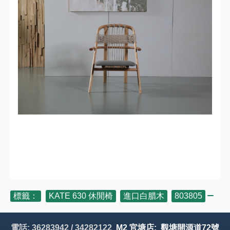
標籤：
KATE 630 休閒椅
,
進口白腊木
,
803805
電話: 36283942 / 34282122
M2 官塘店: 觀塘開源道72號