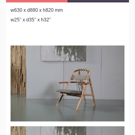
w630 x d880 x h820 mm
w25" x d35" x h32"