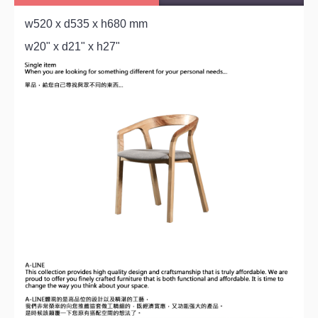
w520 x d535 x h680 mm
w20" x d21" x h27"