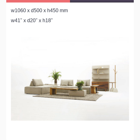
w1060 x d500 x h450 mm
w41" x d20" x h18"