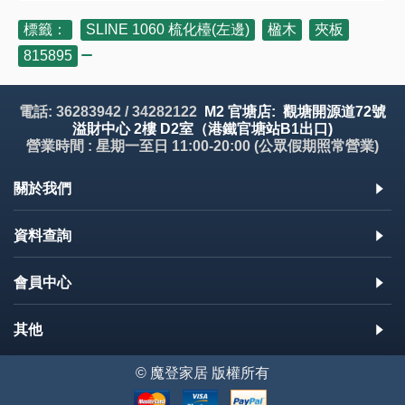
標籤：
SLINE 1060 梳化檯(左邊)
,
楹木
,
夾板
,
815895
電話: 36283942 / 34282122
M2 官塘店: 觀塘開源道72號
溢財中心 2樓 D2室（港鐵官塘站B1出口)
營業時間 : 星期一至日 11:00-20:00 (公眾假期照常營業)
關於我們
資料查詢
會員中心
其他
© 魔登家居 版權所有