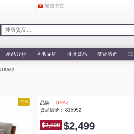
繁體中文
產品分類
著名品牌
推廣貨品
關於我們
加
815952
-31%
品牌：
DAAZ
貨品編號：
815952
$2,499
$3,599