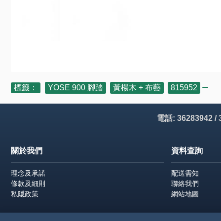
標籤：
YOSE 900 腳踏
,
黃楊木 + 布藝
,
815952
電話: 36283942 /
關於我們
資料查詢
理念及承諾
配送需知
條款及細則
聯絡我們
私隠政策
網站地圖