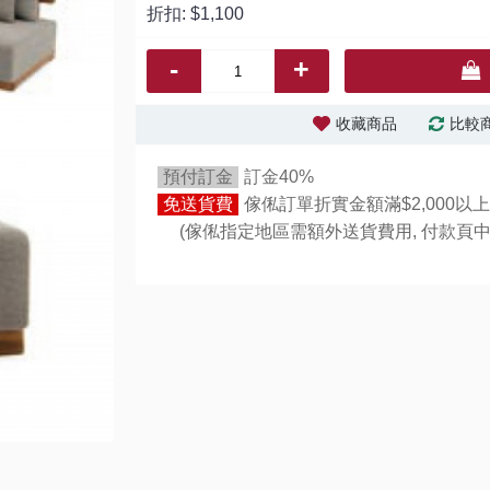
折扣:
$1,100
-
+
收藏商品
比較
預付訂金
訂金40%
免送貨費
傢俬訂單折實金額滿$2,000以上
(傢俬指定地區需額外送貨費用,
付款頁中