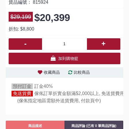
貨品編號：
815924
$20,399
$29,199
折扣:
$8,800
-
+
加到購物籃
收藏商品
比較商品
預付訂金
訂金40%
免送貨費
傢俬訂單折實金額滿$2,000以上, 免送貨費用,
(傢俬指定地區需額外送貨費用,
付款頁中)
商品描述
商品評論 (已有 0 筆商品評論)