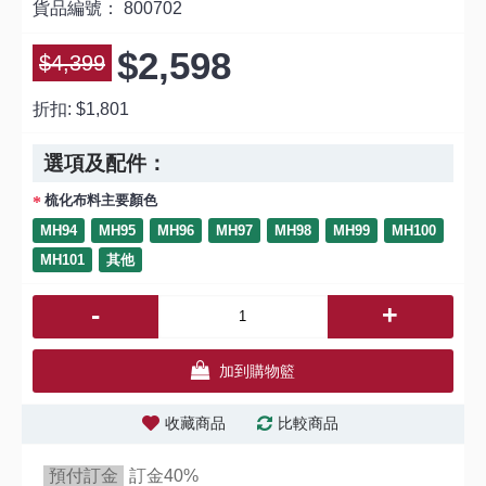
貨品編號：
800702
$2,598
$4,399
折扣:
$1,801
選項及配件：
梳化布料主要顏色
MH94
MH95
MH96
MH97
MH98
MH99
MH100
MH101
其他
-
+
加到購物籃
收藏商品
比較商品
預付訂金
訂金40%