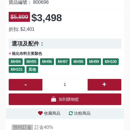
貨品編號：
800696
$3,498
$5,899
折扣:
$2,401
選項及配件：
梳化布料主要顏色
MH94
MH95
MH96
MH97
MH98
MH99
MH100
MH101
其他
-
+
加到購物籃
收藏商品
比較商品
預付訂金
訂金40%