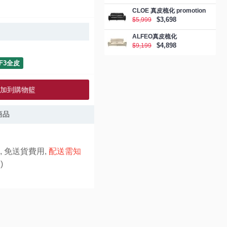
CLOE 真皮梳化 promotion
$3,698
$5,999
ALFEO真皮梳化
$4,898
$9,199
F3全皮
加到購物籃
商品
, 免送貨費用,
配送需知
)