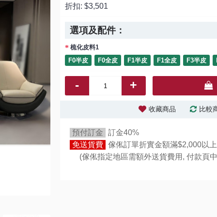
折扣:
$3,501
選項及配件：
梳化皮料1
F0半皮
F0全皮
F1半皮
F1全皮
F3半皮
-
+
收藏商品
比較
預付訂金
訂金40%
免送貨費
傢俬訂單折實金額滿$2,000以上
(傢俬指定地區需額外送貨費用,
付款頁中