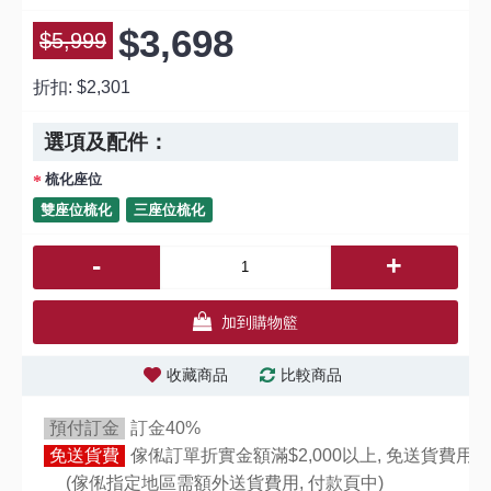
$3,698
$5,999
折扣:
$2,301
選項及配件：
梳化座位
雙座位梳化
三座位梳化
-
+
加到購物籃
收藏商品
比較商品
預付訂金
訂金40%
免送貨費
傢俬訂單折實金額滿$2,000以上, 免送貨費用,
(傢俬指定地區需額外送貨費用,
付款頁中)