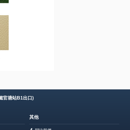
鐵官塘站B1出口)
其他