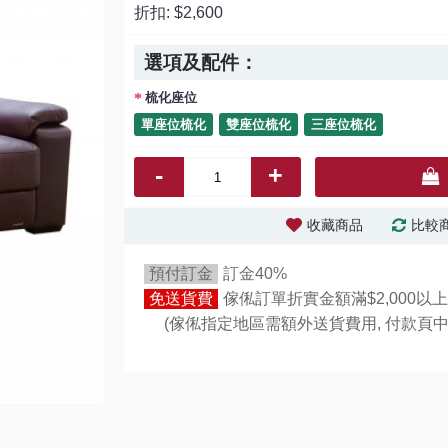
折扣:
$2,600
選項及配件：
梳化座位
單座位梳化
雙座位梳化
三座位梳化
-
+
收藏商品
比較
預付訂金
訂金40%
免送貨費
傢俬訂單折實金額滿$2,000以上
(傢俬指定地區需額外送貨費用,
付款頁中