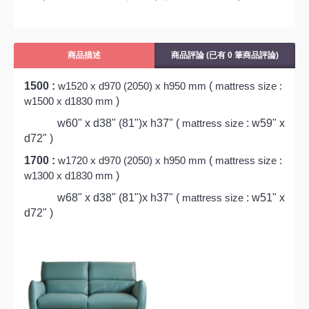
商品描述
商品評論 (已有 0 筆商品評論)
1500 :
(
w1520 x d970 (2050) x h950 mm
mattress size :
)
w1500 x d1830 mm
w60" x d38" (81")x h37" (
: w59" x
mattress size
d72" )
1700 :
(
w1720 x d970 (2050) x h950 mm
mattress size :
)
w1300 x d1830 mm
w68" x d38" (81")x h37" (
: w51" x
mattress size
d72" )