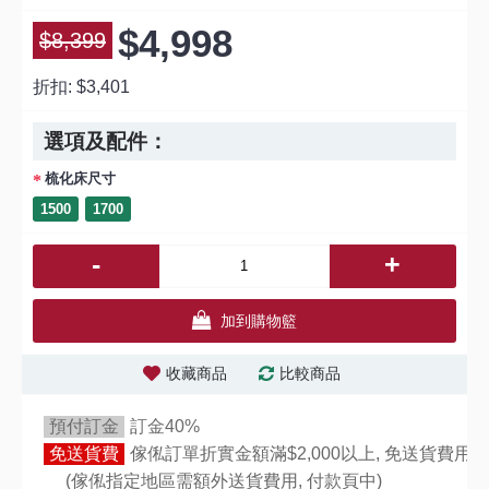
$4,998
$8,399
折扣:
$3,401
選項及配件：
梳化床尺寸
1500
1700
-
+
加到購物籃
收藏商品
比較商品
預付訂金
訂金40%
免送貨費
傢俬訂單折實金額滿$2,000以上, 免送貨費用,
(傢俬指定地區需額外送貨費用,
付款頁中)