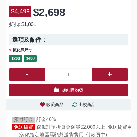
$2,698
$4,499
折扣:
$1,801
選項及配件：
梳化床尺寸
1200
1400
-
+
加到購物籃
收藏商品
比較商品
預付訂金
訂金40%
免送貨費
傢俬訂單折實金額滿$2,000以上, 免送貨費用,
(傢俬指定地區需額外送貨費用,
付款頁中)