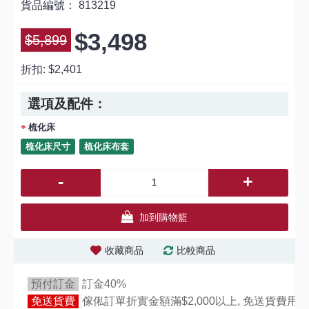
貨品編號：
813219
$3,498
$5,899
折扣:
$2,401
選項及配件：
梳化床
梳化床尺寸
梳化床布套
-
+
加到購物籃
收藏商品
比較商品
預付訂金
訂金40%
免送貨費
傢俬訂單折實金額滿$2,000以上, 免送貨費用,