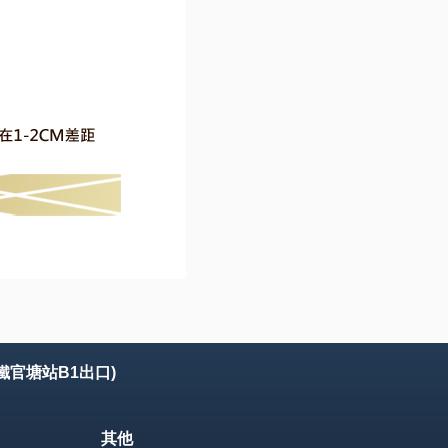
鐵官塘站B1出口)
其他