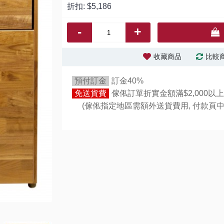
折扣:
$5,186
-
+
收藏商品
比較
預付訂金
訂金40%
免送貨費
傢俬訂單折實金額滿$2,000以上
(傢俬指定地區需額外送貨費用,
付款頁中