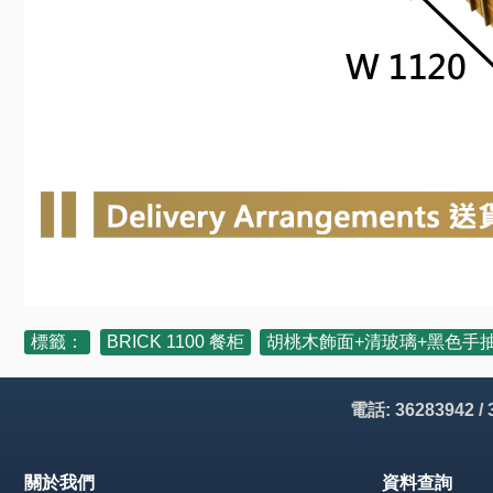
標籤：
BRICK 1100 餐柜
,
胡桃木飾面+清玻璃+黑色手
電話: 36283942 /
關於我們
資料查詢