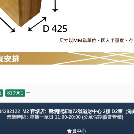
抽
,
810961
 34282122
M2 官塘店: 觀塘開源道72號溢財中心 2樓 D2室（港
營業時間 : 星期一至日 11:00-20:00 (公眾假期照常營業)
會員中心