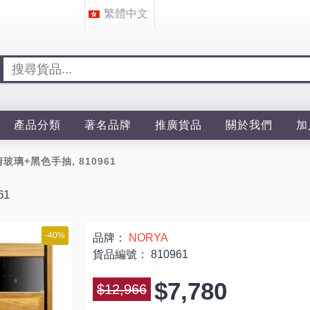
繁體中文
產品分類
著名品牌
推廣貨品
關於我們
加
清玻璃+黑色手抽, 810961
61
-40%
品牌：
NORYA
貨品編號：
810961
$7,780
$12,966