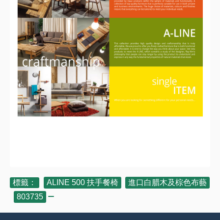
標籤：
ALINE 500 扶手餐椅
,
進口白腊木及棕色布藝
,
803735