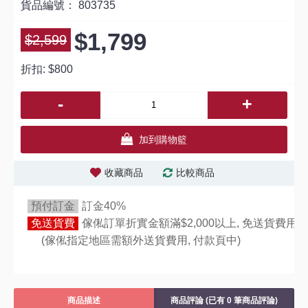
貨品編號：
803735
$1,799
$2,599
折扣:
$800
-
+
加到購物籃
收藏商品
比較商品
預付訂金
訂金40%
免送貨費
傢俬訂單折實金額滿$2,000以上, 免送貨費用,
(傢俬指定地區需額外送貨費用,
付款頁中)
商品描述
商品評論 (已有 0 筆商品評論)