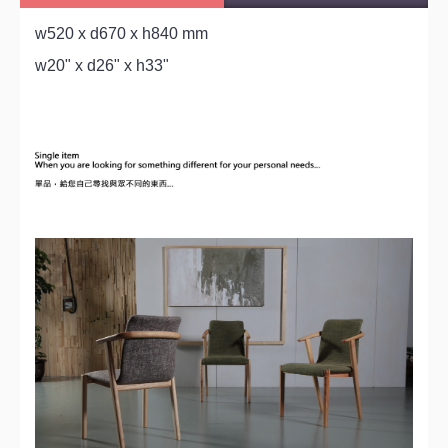
w520 x d670 x h840 mm
w20" x d26" x h33"