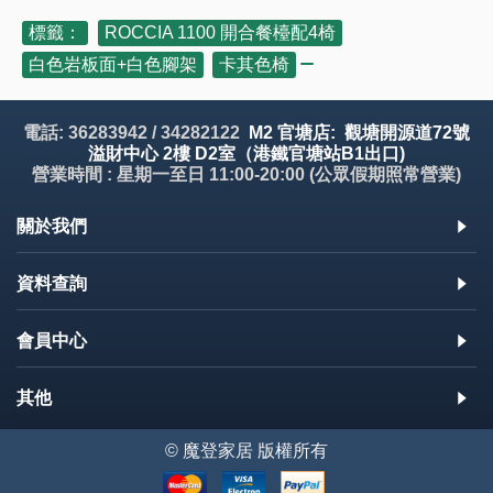
標籤：
ROCCIA 1100 開合餐檯配4椅
,
白色岩板面+白色腳架
,
卡其色椅
電話: 36283942 / 34282122
M2 官塘店: 觀塘開源道72號
溢財中心 2樓 D2室（港鐵官塘站B1出口)
營業時間 : 星期一至日 11:00-20:00 (公眾假期照常營業)
關於我們
資料查詢
會員中心
其他
© 魔登家居 版權所有