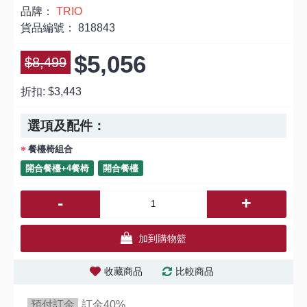
品牌：
TRIO
貨品編號：
818843
$5,056
$8,499
折扣:
$3,443
選項及配件：
餐檯椅組合
開合餐檯+4餐椅
開合餐檯
-
+
加到購物籃
收藏商品
比較商品
預付訂金
訂金40%