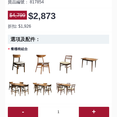
貨品編號：
817854
$2,873
$4,799
折扣:
$1,926
選項及配件：
餐檯椅組合
-
+