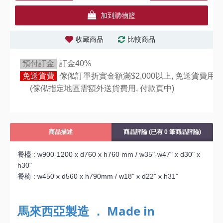
加到購物籃
收藏商品
比較商品
預付訂金
訂金40%
免送貨費
傢俬訂單折實金額滿$2,000以上, 免送貨費用,
(傢俬指定地區需額外送貨費用,
付款頁中)
商品描述
商品評論 (已有 0 筆商品評論)
餐檯 :
w900-1200 x d760 x h760 mm
/
w35"-
w47"
x d30" x
h30"
餐椅 :
w450 x d560 x h790mm
/
w18" x d22" x h31"
馬來西亞製造 ． Made in