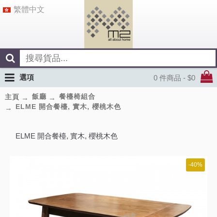
繁體中文
選項
0 件商品 - $0
飯廳
餐檯椅組合
主頁
ELME 開合餐檯, 實木, 櫻桃木色
ELME 開合餐檯, 實木, 櫻桃木色
-40%