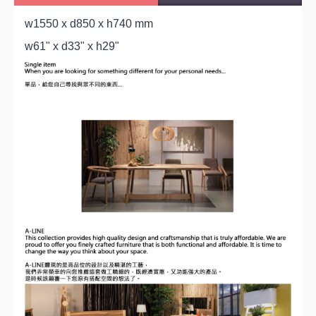
w1550 x d850 x h740 mm
w61" x d33" x h29"