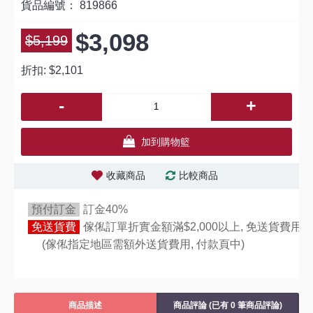
貨品編號：
819866
$3,098
$5,199
折扣:
$2,101
-
+
加到購物籃
收藏商品
比較商品
預付訂金
訂金40%
免送貨費
傢俬訂單折實金額滿$2,000以上, 免送貨費用,
(傢俬指定地區需額外送貨費用,
付款頁中)
商品描述
商品評論 (已有 0 筆商品評論)