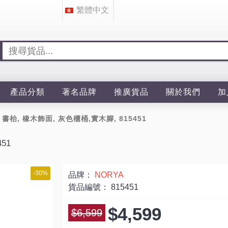
繁體中文
產品分類
著名品牌
推廣貨品
關於我們
加
0 書枱, 橡木飾面, 灰色櫃桶,實木腳, 815451
51
-30%
品牌：
NORYA
貨品編號：
815451
$4,599
$6,599