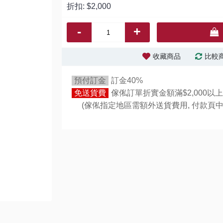
折扣:
$2,000
-
+
收藏商品
比較
預付訂金
訂金40%
免送貨費
傢俬訂單折實金額滿$2,000以上
(傢俬指定地區需額外送貨費用,
付款頁中