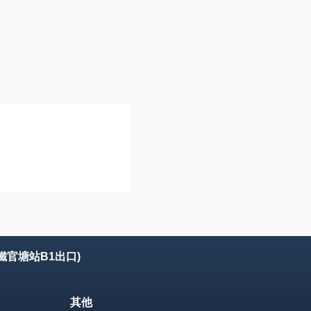
鐵官塘站B1出口)
其他