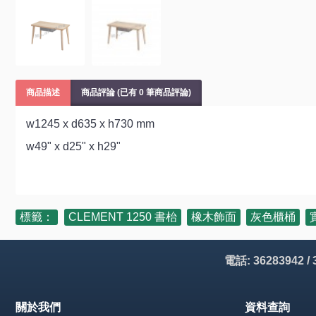
商品描述
商品評論 (已有 0 筆商品評論)
w1245 x d635 x h730 mm
w49" x d25" x h29"
標籤：
CLEMENT 1250 書枱
,
橡木飾面
,
灰色櫃桶
,
電話: 36283942 /
關於我們
資料查詢