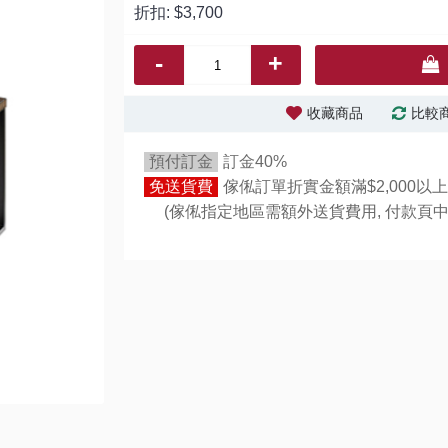
折扣:
$3,700
-
+
收藏商品
比較
預付訂金
訂金40%
免送貨費
傢俬訂單折實金額滿$2,000以上
(傢俬指定地區需額外送貨費用,
付款頁中