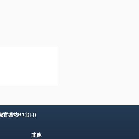
鐵官塘站B1出口)
其他