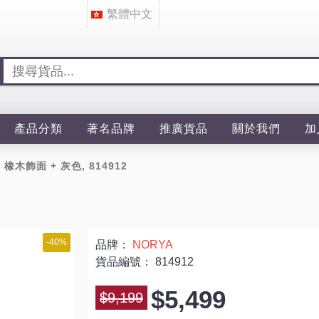
繁體中文
產品分類
著名品牌
推廣貨品
關於我們
加
, 橡木飾面 + 灰色, 814912
-40%
品牌：
NORYA
貨品編號：
814912
$5,499
$9,199