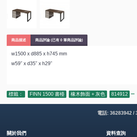
商品描述
商品評論 (已有 0 筆商品評論)
w1500 x d885 x h745 mm
w59" x d35" x h29"
標籤：
FINN 1500 書檯
,
橡木飾面 + 灰色
,
814912
電話: 36283942 /
關於我們
資料查詢