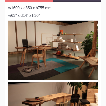
w1600 x d350 x h755 mm
w63" x d14" x h30"